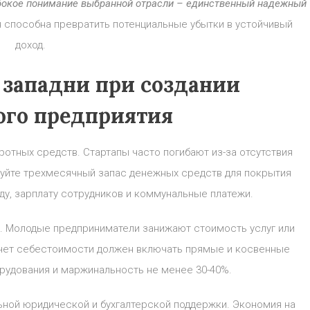
убокое понимание выбранной отрасли – единственный надежный
я способна превратить потенциальные убытки в устойчивый
доход.
 западни при создании
ого предприятия
отных средств. Стартапы часто погибают из-за отсутствия
уйте трехмесячный запас денежных средств для покрытия
ду, зарплату сотрудников и коммунальные платежи.
е. Молодые предприниматели занижают стоимость услуг или
асчет себестоимости должен включать прямые и косвенные
орудования и маржинальность не менее 30-40%.
ьной юридической и бухгалтерской поддержки. Экономия на