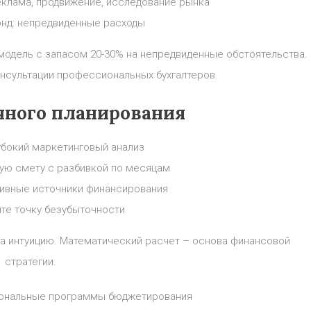
клама, продвижение, исследование рынка
нд: непредвиденные расходы
модель с запасом 20-30% на непредвиденные обстоятельства.
онсультации профессиональных бухгалтеров.
чного планирования
убокий маркетинговый анализ
ую смету с разбивкой по месяцам
тивные источники финансирования
те точку безубыточности
на интуицию. Математический расчет – основа финансовой
стратегии.
ональные программы бюджетирования