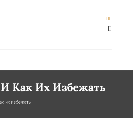
И Как Их Избежать
ак их избежать