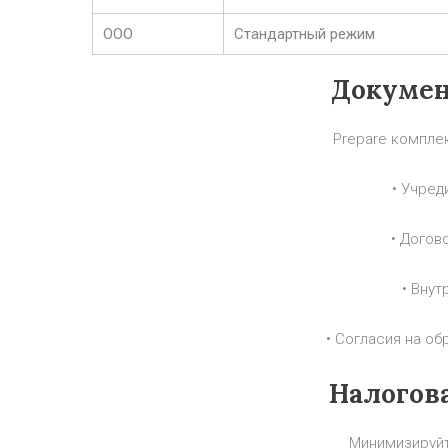
ООО
Стандартный режим
Докумен
Prepare компле
• Учред
• Догов
• Вну
• Согласия на о
Налогова
Минимизируйт